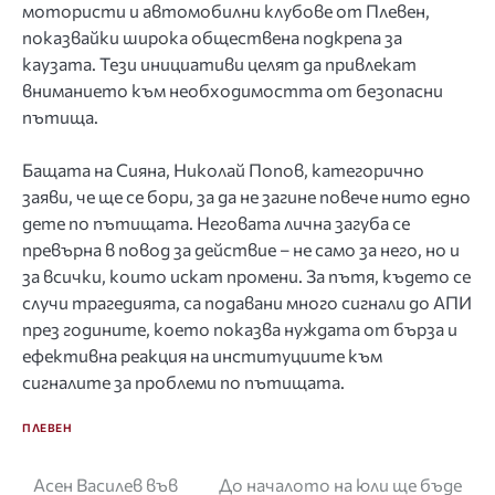
мотористи и автомoбилни клубове от Плевен,
показвайки широка обществена подкрепа за
каузата. Тези инициативи целят да привлекат
вниманието към необходимостта от безопасни
пътища.
Бащата на Сияна, Николай Попов, категорично
заяви, че ще се бори, за да не загине повече нито едно
дете по пътищата. Неговата лична загуба се
превърна в повод за действие – не само за него, но и
за всички, които искат промени. За пътя, където се
случи трагедията, са подавани много сигнали до АПИ
през годините, което показва нуждата от бърза и
ефективна реакция на институциите към
сигналите за проблеми по пътищата.
ПЛЕВЕН
Навигация
Асен Василев във
До началото на юли ще бъде