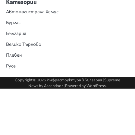
Категории
Автомагистрала Хемус
Бургас
България
Велико Търново
Плевен
Русе
Copyright © 2026
Инфраструктура в България
| Supreme
News by
Ascendoor
| Powered by
WordPress
.