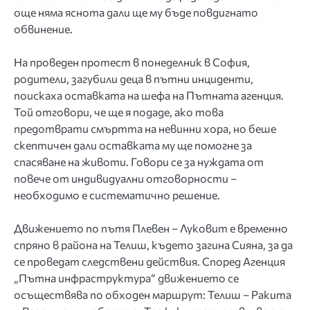
още няма яснота дали ще му бъде повдигнато
обвинение.
На проведен протест в понеделник в София,
родители, загубили деца в пътни инциденти,
поискаха оставката на шефа на Пътната агенция.
Той отговори, че ще я подаде, ако това
предотврати смъртта на невинни хора, но беше
скептичен дали оставката му ще помогне за
спасяване на животи. Говори се за нуждата от
повече от индивидуални отговорности –
необходимо е систематично решение.
Движението по пътя Плевен – Луковит е временно
спряно в района на Телиш, където загина Сияна, за да
се проведат следствени действия. Според Агенция
„Пътна инфраструктура“ движението се
осъществява по обходен маршрут: Телиш – Ракита