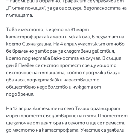
– Радомирци и обратно. Трафикът се управлява от
„Пътна полиция“, за да се осигури безопасността на
пътищата.
Това е местото, където на 31 март
катастрофираха камион и лека кола, в резултат на
което Сияна загина. На 4 април участъкът отново
бе временно затворен за следствени действия,
което подчертава важността на случая. В същия
ден в Плевен се състоя протест срещу лошото
състояние на пътищата, който продължи близо
два часа, подчертавайки нарастващото
обществено недоволство и нуждата от
подобрения.
На 12 април жителите на село Телиш организират
мирен протест със затваряне на пътя. Протестът
ще започне от центъра на селото и ще се премести
до мястото на катастрофата. Участие са заявили