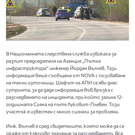
В Националната следствена служба извикаха за
разпит председателя на Агенция „Пътна
инфраструктура“ инженер Йордан Вълчев. Тази
информация беше съобщена от NOVA с позоваване
на техни източници. Шефът на АПИ се яви днес
сутринта, за да даде информация във връзка с
разследването на инцидента, при който загина 12-
годишната Сияна на пътя Луковит-Плевен. Този
участък е известен с много сигнали за проблеми.
Инж. Вълчев е сред свидетелите, което може да се
окаже от ключово значение за разследването. Все