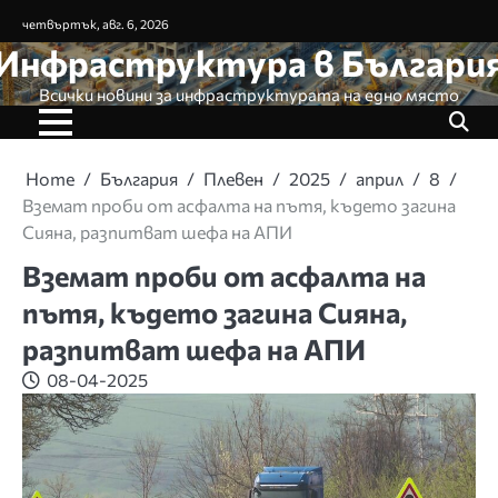
Skip
четвъртък, авг. 6, 2026
to
Инфраструктура в Българи
content
Всички новини за инфраструктурата на едно място
Home
България
Плевен
2025
април
8
Вземат проби от асфалта на пътя, където загина
Сияна, разпитват шефа на АПИ
Вземат проби от асфалта на
пътя, където загина Сияна,
разпитват шефа на АПИ
08-04-2025