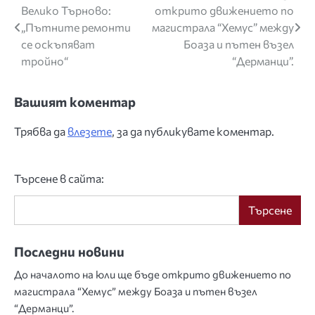
Велико Търново:
открито движението по
„Пътните ремонти
магистрала “Хемус” между
се оскъпяват
Боаза и пътен възел
тройно“
“Дерманци”.
Вашият коментар
Трябва да
влезете
, за да публикувате коментар.
Търсене в сайта:
Търсене
Последни новини
До началото на юли ще бъде открито движението по
магистрала “Хемус” между Боаза и пътен възел
“Дерманци”.