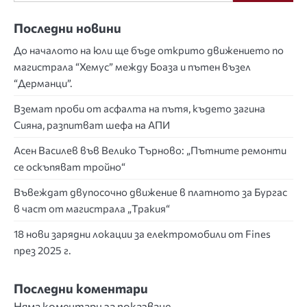
страници
Последни новини
До началото на юли ще бъде открито движението по
магистрала “Хемус” между Боаза и пътен възел
“Дерманци”.
Вземат проби от асфалта на пътя, където загина
Сияна, разпитват шефа на АПИ
Асен Василев във Велико Търново: „Пътните ремонти
се оскъпяват тройно“
Въвеждат двупосочно движение в платното за Бургас
в част от магистрала „Тракия“
18 нови зарядни локации за електромобили от Fines
през 2025 г.
Последни коментари
Няма коментари за показване.