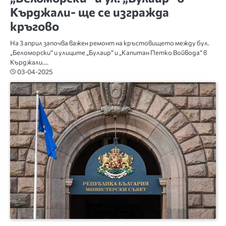
Кърджали- ще се изгражда
кръгово
На 3 април започва важен ремонт на кръстовището между бул.
„Беломорски“ и улиците „Булаир“ и „Капитан Петко Войвода“ в
Кърджали.…
03-04-2025
БЪЛГАРИЯ