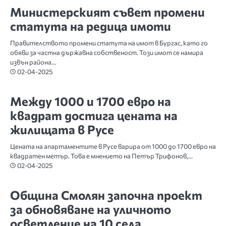
Министерският съвет промени
статута на редица имоти
Правителството промени статута на имот в Бургас, като го
обяви за частна държавна собственост. Този имот се намира
извън района…
02-04-2025
РУСЕ
Между 1000 и 1700 евро на
квадрат достига цената на
жилищата в Русе
Цената на апартаментите в Русе варира от 1000 до 1700 евро на
квадратен метър. Това е мнението на Петър Трифонов,…
02-04-2025
БЪЛГАРИЯ
Община Смолян започна проект
за обновяване на уличното
осветление на 10 села