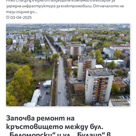
Fines Charging е една от водещите компании в България за
зарядна инфраструктура за електромобили. От началото на
тази година до…
03-04-2025
БЪЛГАРИЯ
Започва ремонт на
кръстовището между бул.
„Беломорски“ и ул. „Булаир“ в