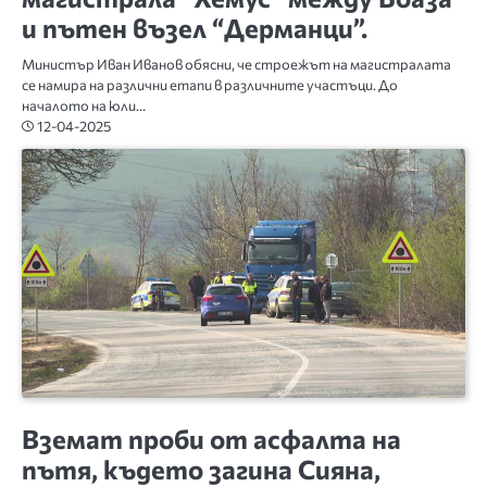
и пътен възел “Дерманци”.
Министър Иван Иванов обясни, че строежът на магистралата
се намира на различни етапи в различните участъци. До
началото на юли…
12-04-2025
ПЛЕВЕН
Вземат проби от асфалта на
пътя, където загина Сияна,