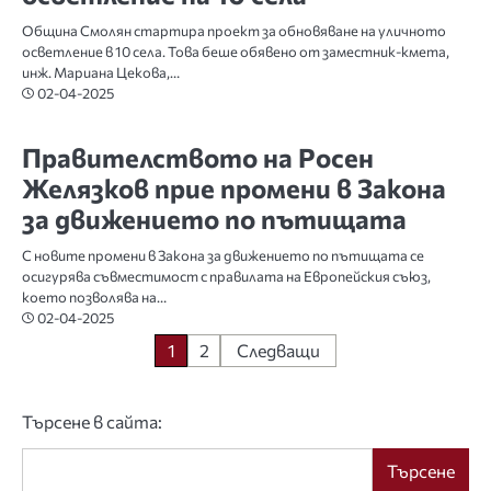
Община Смолян стартира проект за обновяване на уличното
осветление в 10 села. Това беше обявено от заместник-кмета,
инж. Мариана Цекова,…
02-04-2025
БЪЛГАРИЯ
Правителството на Росен
Желязков прие промени в Закона
за движението по пътищата
С новите промени в Закона за движението по пътищата се
осигурява съвместимост с правилата на Европейския съюз,
което позволява на…
02-04-2025
Разделяне
1
2
Следващи
на
Търсене в сайта:
публикациите
на
Търсене