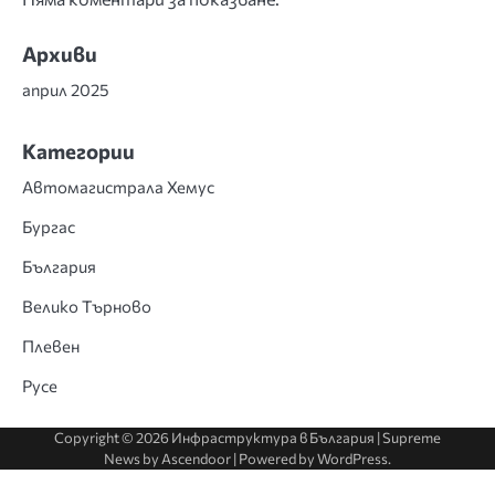
Архиви
април 2025
Категории
Автомагистрала Хемус
Бургас
България
Велико Търново
Плевен
Русе
Copyright © 2026
Инфраструктура в България
| Supreme
News by
Ascendoor
| Powered by
WordPress
.