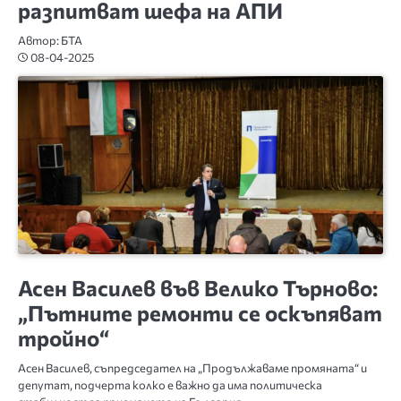
разпитват шефа на АПИ
Автор: БТА
08-04-2025
ВЕЛИКО ТЪРНОВО
РУСЕ
Асен Василев във Велико Търново:
„Пътните ремонти се оскъпяват
тройно“
Асен Василев, съпредседател на „Продължаваме промяната“ и
депутат, подчерта колко е важно да има политическа